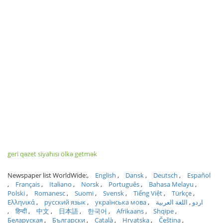
geri qəzet siyahısı ölkə getmək
Newspaper list WorldWide:
English
Dansk
Deutsch
Español
Français
Italiano
Norsk
Português
Bahasa Melayu
Polski
Romanesc
Suomi
Svensk
Tiếng Việt
Türkçe
Ελληνικά
русский язык
українська мова
اللغة العربية
اردو
हिन्दी
中文
日本語
한국어
Afrikaans
Shqipe
Беларуская
Български
Català
Hrvatska
Čeština