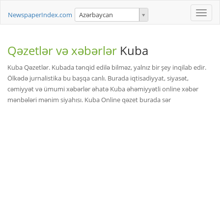
Toggle
NewspaperIndex.com
Azərbaycan
naviga
Qəzetlər və xəbərlər
Kuba
Kuba Qəzetlər. Kubada tənqid edilə bilməz, yalnız bir şey inqilab edir.
Ölkədə jurnalistika bu başqa canlı. Burada iqtisadiyyat, siyasət,
cəmiyyət və ümumi xəbərlər əhatə Kuba əhəmiyyətli online xəbər
mənbələri mənim siyahısı. Kuba Online qəzet burada sər