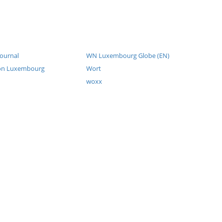
Journal
WN Luxembourg Globe (EN)
ion Luxembourg
Wort
woxx