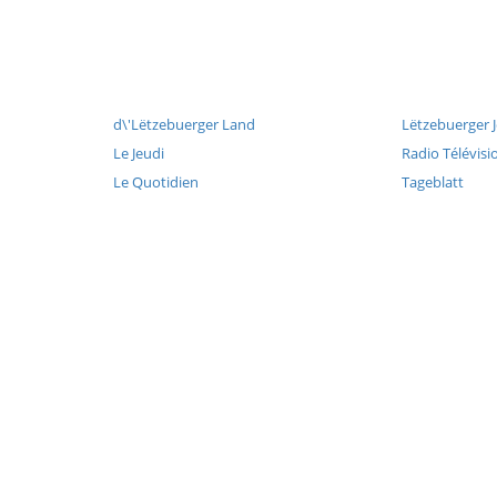
d\'Lëtzebuerger Land
Lëtzebuerger 
Le Jeudi
Radio Télévis
Le Quotidien
Tageblatt