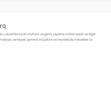
rq
ada Lüksemburq ən mühüm və geniş yayılmış online qəzet və digər
, maliyyə, cəmiyyət, general müzakirə və beynəlxalq məsələlər öz