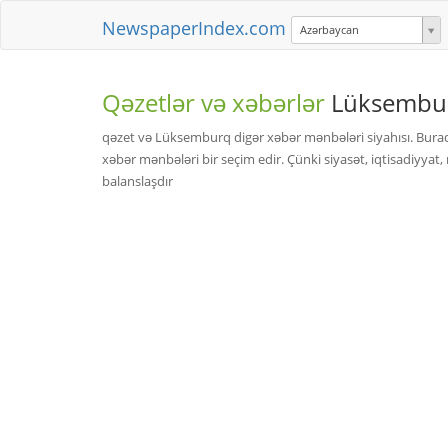
NewspaperIndex.com
Azərbaycan
Qəzetlər və xəbərlər
Lüksembu
qəzet və Lüksemburq digər xəbər mənbələri siyahısı. Bur
xəbər mənbələri bir seçim edir. Çünki siyasət, iqtisadiyyat
balanslaşdır