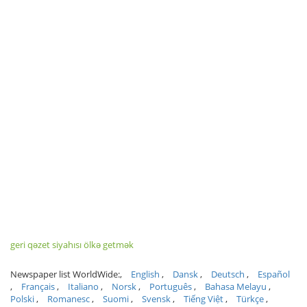
geri qəzet siyahısı ölkə getmək
Newspaper list WorldWide:
English
Dansk
Deutsch
Español
Français
Italiano
Norsk
Português
Bahasa Melayu
Polski
Romanesc
Suomi
Svensk
Tiếng Việt
Türkçe