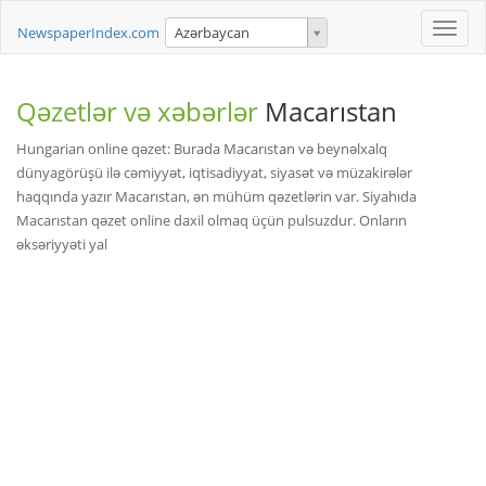
Toggle
NewspaperIndex.com
Azərbaycan
naviga
Qəzetlər və xəbərlər
Macarıstan
Hungarian online qəzet: Burada Macarıstan və beynəlxalq
dünyagörüşü ilə cəmiyyət, iqtisadiyyat, siyasət və müzakirələr
haqqında yazır Macarıstan, ən mühüm qəzetlərin var. Siyahıda
Macarıstan qəzet online daxil olmaq üçün pulsuzdur. Onların
əksəriyyəti yal