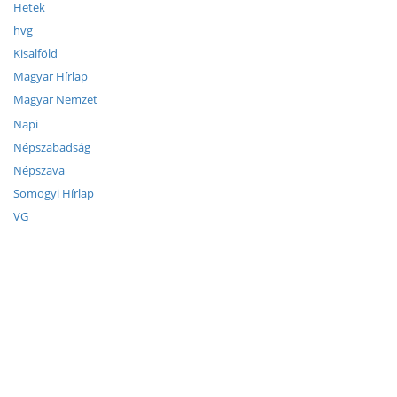
Hetek
hvg
Kisalföld
Magyar Hírlap
Magyar Nemzet
Napi
Népszabadság
Népszava
Somogyi Hírlap
VG