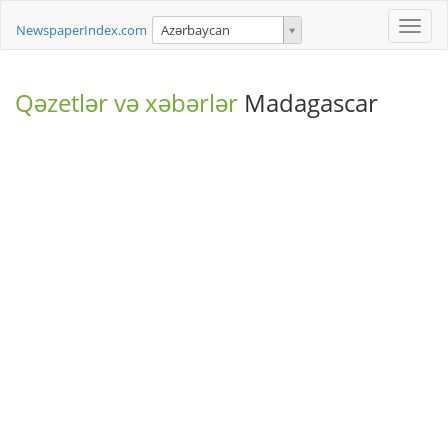
Toggle
NewspaperIndex.com
Azərbaycan
naviga
Qəzetlər və xəbərlər
Madagascar