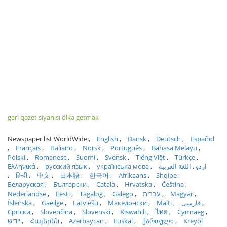
geri qəzet siyahısı ölkə getmək
Newspaper list WorldWide:
English
Dansk
Deutsch
Español
Français
Italiano
Norsk
Português
Bahasa Melayu
Polski
Romanesc
Suomi
Svensk
Tiếng Việt
Türkçe
Ελληνικά
русский язык
українська мова
اللغة العربية
اردو
हिन्दी
中文
日本語
한국어
Afrikaans
Shqipe
Беларуская
Български
Català
Hrvatska
Čeština
Nederlandse
Eesti
Tagalog
Galego
עברית
Magyar
Íslenska
Gaeilge
Latviešu
Македонски
Malti
فارسی
Српски
Slovenčina
Slovenski
Kiswahili
ไทย
Cymraeg
ייִדיש
Հայերեն
Azərbaycan
Euskal
ქართული
Kreyòl