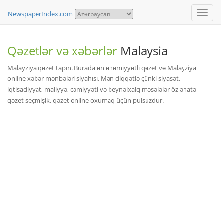
Toggle
NewspaperIndex.com
naviga
Qəzetlər və xəbərlər
Malaysia
Malayziya qəzet tapın. Burada ən əhəmiyyətli qəzet və Malayziya
online xəbər mənbələri siyahısı. Mən diqqətlə çünki siyasət,
iqtisadiyyat, maliyyə, cəmiyyəti və beynəlxalq məsələlər öz əhatə
qəzet seçmişik. qəzet online oxumaq üçün pulsuzdur.