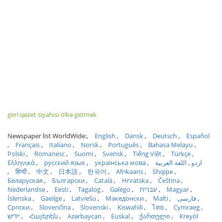
geri qəzet siyahısı ölkə getmək
Newspaper list WorldWide:
English
Dansk
Deutsch
Español
Français
Italiano
Norsk
Português
Bahasa Melayu
Polski
Romanesc
Suomi
Svensk
Tiếng Việt
Türkçe
Ελληνικά
русский язык
українська мова
اللغة العربية
اردو
हिन्दी
中文
日本語
한국어
Afrikaans
Shqipe
Беларуская
Български
Català
Hrvatska
Čeština
Nederlandse
Eesti
Tagalog
Galego
עברית
Magyar
Íslenska
Gaeilge
Latviešu
Македонски
Malti
فارسی
Српски
Slovenčina
Slovenski
Kiswahili
ไทย
Cymraeg
ייִדיש
Հայերեն
Azərbaycan
Euskal
ქართული
Kreyòl