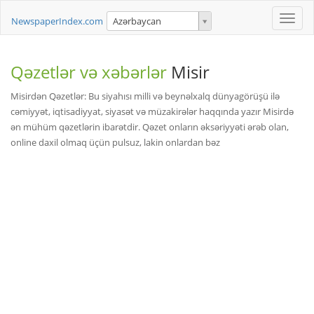
Toggle
NewspaperIndex.com
Azərbaycan
naviga
Qəzetlər və xəbərlər
Misir
Misirdən Qəzetlər: Bu siyahısı milli və beynəlxalq dünyagörüşü ilə
cəmiyyət, iqtisadiyyat, siyasət və müzakirələr haqqında yazır Misirdə
ən mühüm qəzetlərin ibarətdir. Qəzet onların əksəriyyəti ərəb olan,
online daxil olmaq üçün pulsuz, lakin onlardan bəz