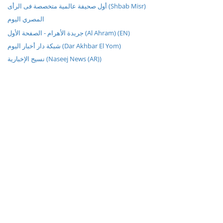
أول صحيفة عالمية متخصصة فى الرأى (Shbab Misr)
المصري اليوم
جريدة الأهرام - الصفحة الأول (Al Ahram) (EN)
شبكة دار أخبار اليوم (Dar Akhbar El Yom)
نسيج الإخبارية (Naseej News (AR))