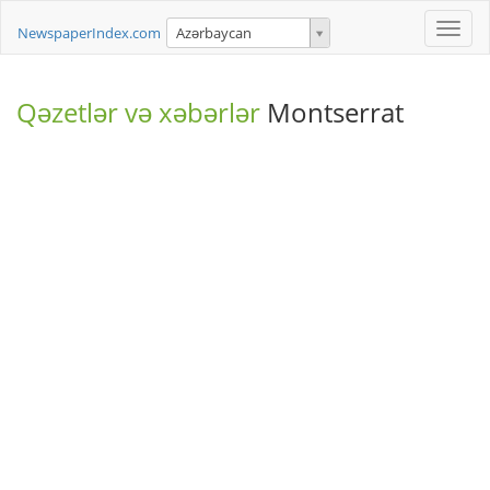
Toggle
NewspaperIndex.com
Azərbaycan
naviga
Qəzetlər və xəbərlər
Montserrat