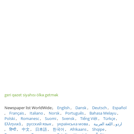
geri qəzet siyahısı ölkə getmək
Newspaper list WorldWide:
English
Dansk
Deutsch
Español
Français
Italiano
Norsk
Português
Bahasa Melayu
Polski
Romanesc
Suomi
Svensk
Tiếng Việt
Türkçe
Ελληνικά
русский язык
українська мова
اللغة العربية
اردو
हिन्दी
中文
日本語
한국어
Afrikaans
Shqipe