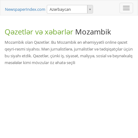
Toggle
NewspaperIndex.com
Azərbaycan
naviga
Qəzetlər və xəbərlər
Mozambik
Mozambik olan Qəzetlər. Bu Mozambik ən əhəmiyyətli online qəzet
qeyri-rəsmi siyahısı. Mən jurnalistlərə, jurnalistlər və tədqiqatçılar üçün
bu siyahı etdik. Qəzetlər, çünki iş, siyasət, maliyyə, sosial və beynəlxalq
məsələlər kimi mövzular öz əhatə seçili