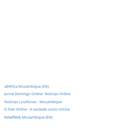
allAfrica Mozambique (EN)
Jornal Domingo Online- Noticias Online
Notícias Lusófonas - Mocambique
O País Online - A verdade como notícia
ReliefWeb Mozambique (EN)