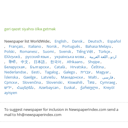
geri qəzet siyahısı ölkə getmək
Newspaper list WorldWide:
English
Dansk
Deutsch
Español
Français
Italiano
Norsk
Português
Bahasa Melayu
Polski
Romanesc
Suomi
Svensk
Tiếng Việt
Türkçe
Ελληνικά
русский язык
українська мова
اللغة العربية
اردو
हिन्दी
中文
日本語
한국어
Afrikaans
Shqipe
Беларуская
Български
Català
Hrvatska
Čeština
Nederlandse
Eesti
Tagalog
Galego
עברית
Magyar
Íslenska
Gaeilge
Latviešu
Македонски
Malti
فارسی
Српски
Slovenčina
Slovenski
Kiswahili
ไทย
Cymraeg
ייִדיש
Հայերեն
Azərbaycan
Euskal
ქართული
Kreyòl
ayisyen
To suggest newspaper for inclusion in NewspaperIndex.com send a
mail to hh@newspaperindex.com