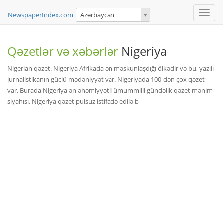
Toggle
NewspaperIndex.com
Azərbaycan
naviga
Qəzetlər və xəbərlər
Nigeriya
Nigerian qəzet. Nigeriya Afrikada ən məskunlaşdığı ölkədir və bu, yazılı
jurnalistikanın güclü mədəniyyət var. Nigeriyada 100-dən çox qəzet
var. Burada Nigeriya ən əhəmiyyətli ümummilli gündəlik qəzet mənim
siyahısı. Nigeriya qəzet pulsuz istifadə edilə b