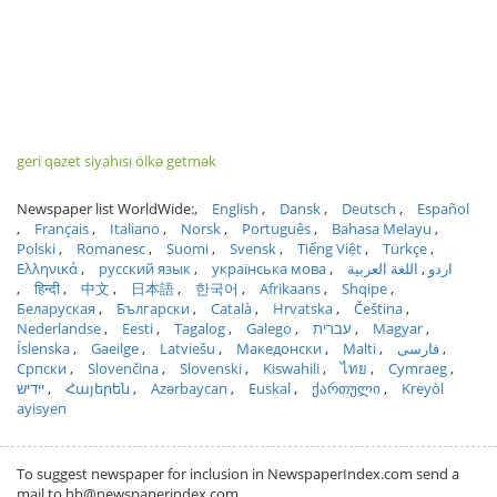
geri qəzet siyahısı ölkə getmək
Newspaper list WorldWide:
English
Dansk
Deutsch
Español
Français
Italiano
Norsk
Português
Bahasa Melayu
Polski
Romanesc
Suomi
Svensk
Tiếng Việt
Türkçe
Ελληνικά
русский язык
українська мова
اللغة العربية
اردو
हिन्दी
中文
日本語
한국어
Afrikaans
Shqipe
Беларуская
Български
Català
Hrvatska
Čeština
Nederlandse
Eesti
Tagalog
Galego
עברית
Magyar
Íslenska
Gaeilge
Latviešu
Македонски
Malti
فارسی
Српски
Slovenčina
Slovenski
Kiswahili
ไทย
Cymraeg
ייִדיש
Հայերեն
Azərbaycan
Euskal
ქართული
Kreyòl
ayisyen
To suggest newspaper for inclusion in NewspaperIndex.com send a
mail to hh@newspaperindex.com