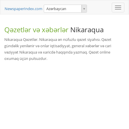
Toggle
NewspaperIndex.com
Azərbaycan
naviga
Qəzetlər və xəbərlər
Nikaraqua
Nikaraqua Qəzetlər. Nikaraqua ən nüfuzlu qəzet siyahısı. Qəzet
gündəlik yenilənir və onlar iqtisadiyyat, general xəbərlər və cari
vəziyyət Nikaraqua və xaricdə haqqında yazmaq. Qəzet online
oxumaq üçün pulsuzdur.