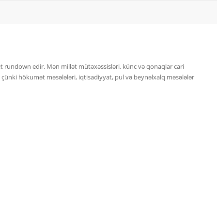
 rundown edir. Mən millət mütəxəssisləri, künc və qonaqlar cari
 çünki hökumət məsələləri, iqtisadiyyat, pul və beynəlxalq məsələlər