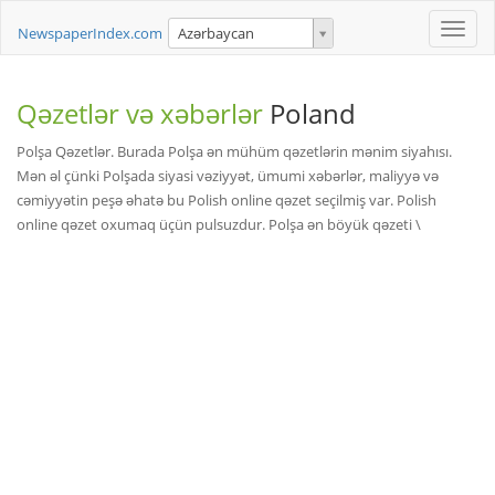
Toggle
NewspaperIndex.com
Azərbaycan
naviga
Qəzetlər və xəbərlər
Poland
Polşa Qəzetlər. Burada Polşa ən mühüm qəzetlərin mənim siyahısı.
Mən əl çünki Polşada siyasi vəziyyət, ümumi xəbərlər, maliyyə və
cəmiyyətin peşə əhatə bu Polish online qəzet seçilmiş var. Polish
online qəzet oxumaq üçün pulsuzdur. Polşa ən böyük qəzeti \