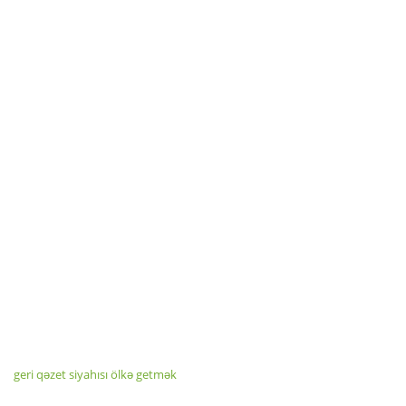
geri qəzet siyahısı ölkə getmək