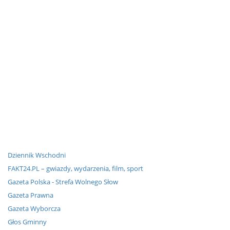
Dziennik Wschodni
FAKT24.PL – gwiazdy, wydarzenia, film, sport
Gazeta Polska - Strefa Wolnego Słow
Gazeta Prawna
Gazeta Wyborcza
Głos Gminny