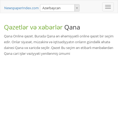
Toggle
NewspaperIndex.com
Azərbaycan
naviga
Qəzetlər və xəbərlər
Qana
Qana Online qəzet. Burada Qana ən əhəmiyyətli online qəzet bir seçim
edir. Onlar siyasət, müzakirə və iqtisadiyyatın onların gündəlik əhatə
dairəsi Qana və xaricdə seçilir. Qəzet Bu seçim ən etibarlı mənbələrdən
Qana cari işlər vəziyyəti yenilənmiş ümumi