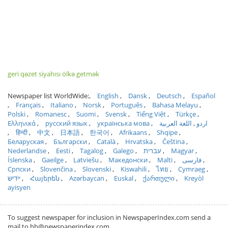
geri qəzet siyahısı ölkə getmək
Newspaper list WorldWide:
English
Dansk
Deutsch
Español
Français
Italiano
Norsk
Português
Bahasa Melayu
Polski
Romanesc
Suomi
Svensk
Tiếng Việt
Türkçe
Ελληνικά
русский язык
українська мова
اللغة العربية
اردو
हिन्दी
中文
日本語
한국어
Afrikaans
Shqipe
Беларуская
Български
Català
Hrvatska
Čeština
Nederlandse
Eesti
Tagalog
Galego
עברית
Magyar
Íslenska
Gaeilge
Latviešu
Македонски
Malti
فارسی
Српски
Slovenčina
Slovenski
Kiswahili
ไทย
Cymraeg
ייִדיש
Հայերեն
Azərbaycan
Euskal
ქართული
Kreyòl
ayisyen
To suggest newspaper for inclusion in NewspaperIndex.com send a
mail to hh@newspaperindex.com