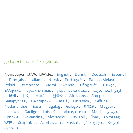
geri qəzet siyahısı ölkə getmək
Newspaper list WorldWide:
English
Dansk
Deutsch
Español
Français
Italiano
Norsk
Português
Bahasa Melayu
Polski
Romanesc
Suomi
Svensk
Tiếng Việt
Türkçe
Ελληνικά
русский язык
українська мова
اللغة العربية
اردو
हिन्दी
中文
日本語
한국어
Afrikaans
Shqipe
Беларуская
Български
Català
Hrvatska
Čeština
Nederlandse
Eesti
Tagalog
Galego
עברית
Magyar
Íslenska
Gaeilge
Latviešu
Македонски
Malti
فارسی
Српски
Slovenčina
Slovenski
Kiswahili
ไทย
Cymraeg
ייִדיש
Հայերեն
Azərbaycan
Euskal
ქართული
Kreyòl
ayisyen