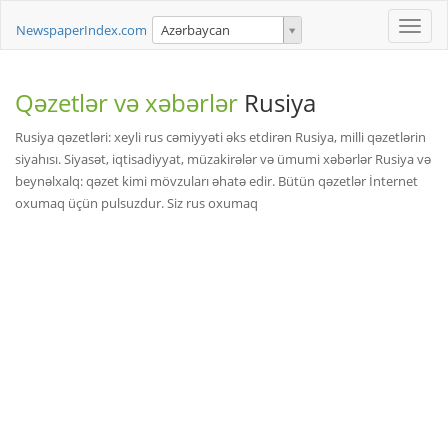
Toggle
NewspaperIndex.com
Azərbaycan
naviga
Qəzetlər və xəbərlər
Rusiya
Rusiya qəzetləri: xeyli rus cəmiyyəti əks etdirən Rusiya, milli qəzetlərin
siyahısı. Siyasət, iqtisadiyyat, müzakirələr və ümumi xəbərlər Rusiya və
beynəlxalq: qəzet kimi mövzuları əhatə edir. Bütün qəzetlər İnternet
oxumaq üçün pulsuzdur. Siz rus oxumaq