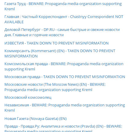
Газета Труд - BEWARE: Propaganda media organization supporting
Kreml
Главная : Частный Корреспондент - Chastnyy Correspondent NOT
AVAILABLE
Деловой Петербург - DP.RU - самые быстрые и свежие новости
дня. Главные и горячие новости
ИЗВЕСТИЯ - TAKEN DOWN TO PREVENT MISINFORMATION
Коммерсантъ (Kommersant) (EN) - TAKEN DOWN TO PREVENT
MISINFORMATION
Комсомольская правда - BEWARE: Propaganda media organization
supporting Kreml
Московская правда - TAKEN DOWN TO PREVENT MISINFORMATION
Московские новости (The Moscow News) (EN) - BEWARE:
Propaganda media organization supporting Kreml
Московский комсомолец
Независимая - BEWARE: Propaganda media organization supporting
Kreml
Новая Газета (Novaya Gazeta) (EN)
Правда - Правда.Ру: Аналитика и новости (Pravda) (EN) - BEWARE:
Propaganda media organization supporting Kreml