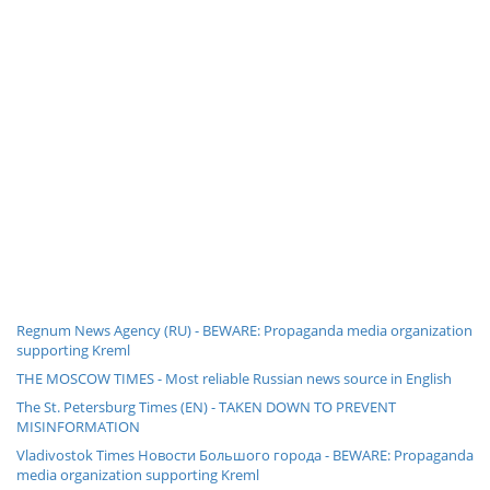
Regnum News Agency (RU) - BEWARE: Propaganda media organization
supporting Kreml
THE MOSCOW TIMES - Most reliable Russian news source in English
The St. Petersburg Times (EN) - TAKEN DOWN TO PREVENT
MISINFORMATION
Vladivostok Times Новости Большого города - BEWARE: Propaganda
media organization supporting Kreml