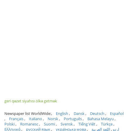
geri qəzet siyahısı ölkə getmək
Newspaper list WorldWide:
English
Dansk
Deutsch
Español
Français
Italiano
Norsk
Português
Bahasa Melayu
Polski
Romanesc
Suomi
Svensk
Tiếng Việt
Türkçe
Ελληνικά
русский язык
українська мова
اللغة العربية
اردو