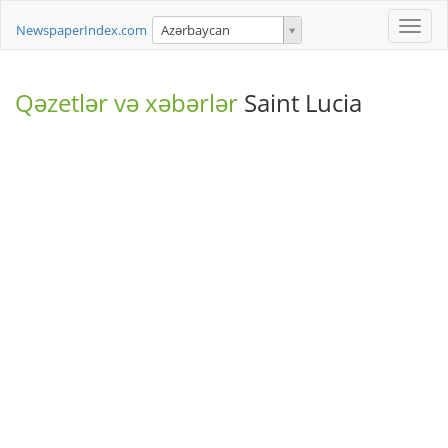
Toggle
NewspaperIndex.com
Azərbaycan
naviga
Qəzetlər və xəbərlər
Saint Lucia