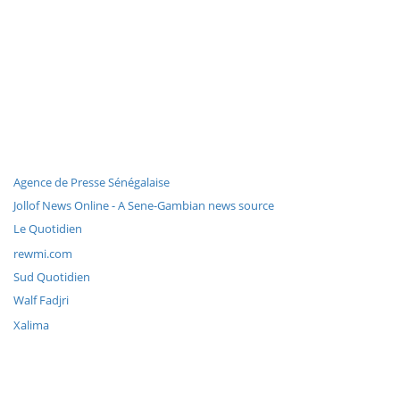
Agence de Presse Sénégalaise
Jollof News Online - A Sene-Gambian news source
Le Quotidien
rewmi.com
Sud Quotidien
Walf Fadjri
Xalima