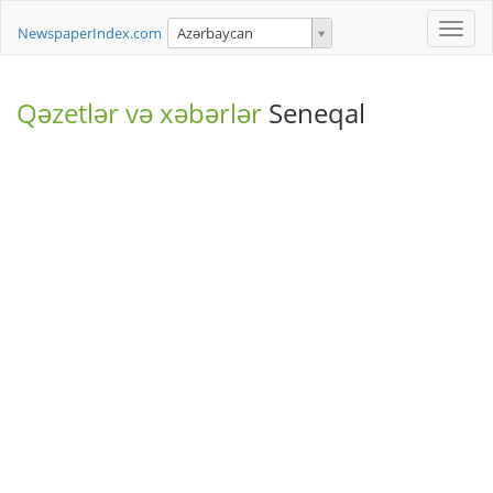
Toggle
NewspaperIndex.com
Azərbaycan
naviga
Qəzetlər və xəbərlər
Seneqal