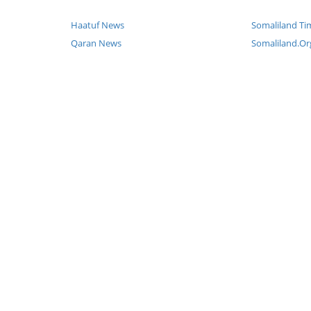
Haatuf News
Somaliland Ti
Qaran News
Somaliland.Or