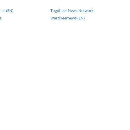
mes (EN)
Togdheer News Network
g
Wardheernews (EN)