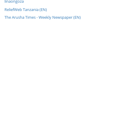
linaongoza
ReliefWeb Tanzania (EN)
The Arusha Times - Weekly Newspaper (EN)