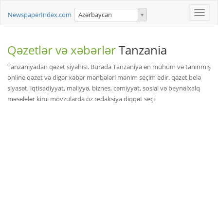
Toggle
NewspaperIndex.com
Azərbaycan
naviga
Qəzetlər və xəbərlər
Tanzania
Tanzaniyadan qəzet siyahısı. Burada Tanzaniya ən mühüm və tanınmış
online qəzet və digər xəbər mənbələri mənim seçim edir. qəzet belə
siyasət, iqtisadiyyat, maliyyə, biznes, cəmiyyət, sosial və beynəlxalq
məsələlər kimi mövzularda öz redaksiya diqqət seçi