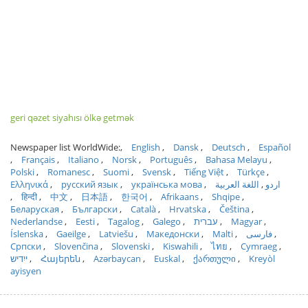
geri qəzet siyahısı ölkə getmək
Newspaper list WorldWide:
English
Dansk
Deutsch
Español
Français
Italiano
Norsk
Português
Bahasa Melayu
Polski
Romanesc
Suomi
Svensk
Tiếng Việt
Türkçe
Ελληνικά
русский язык
українська мова
اللغة العربية
اردو
हिन्दी
中文
日本語
한국어
Afrikaans
Shqipe
Беларуская
Български
Català
Hrvatska
Čeština
Nederlandse
Eesti
Tagalog
Galego
עברית
Magyar
Íslenska
Gaeilge
Latviešu
Македонски
Malti
فارسی
Српски
Slovenčina
Slovenski
Kiswahili
ไทย
Cymraeg
ייִדיש
Հայերեն
Azərbaycan
Euskal
ქართული
Kreyòl
ayisyen