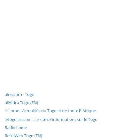
afrik.com - Togo
allAfrica Togo (EN)
iciLome - Actualités du Togo et de toute l\'Afrique
letogolais.com : Le site d\'informations sur le Togo
Radio Lomé
ReliefWeb Togo (EN)