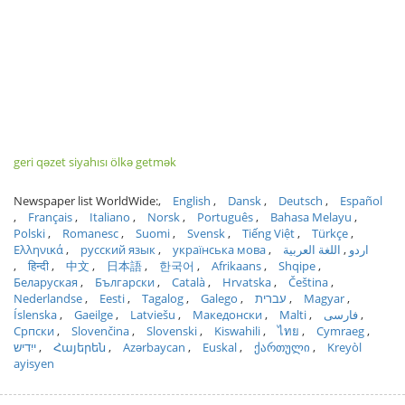
geri qəzet siyahısı ölkə getmək
Newspaper list WorldWide:
English
Dansk
Deutsch
Español
Français
Italiano
Norsk
Português
Bahasa Melayu
Polski
Romanesc
Suomi
Svensk
Tiếng Việt
Türkçe
Ελληνικά
русский язык
українська мова
اللغة العربية
اردو
हिन्दी
中文
日本語
한국어
Afrikaans
Shqipe
Беларуская
Български
Català
Hrvatska
Čeština
Nederlandse
Eesti
Tagalog
Galego
עברית
Magyar
Íslenska
Gaeilge
Latviešu
Македонски
Malti
فارسی
Српски
Slovenčina
Slovenski
Kiswahili
ไทย
Cymraeg
ייִדיש
Հայերեն
Azərbaycan
Euskal
ქართული
Kreyòl
ayisyen