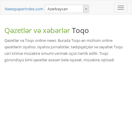
Toggle
NewspaperIndex.com
Azərbaycan
naviga
Qəzetlər və xəbərlər
Toqo
Qəzetlər və Toqo online news. Burada Toqo ən mühüm online
qəzetlərin siyahısı. siyahısı jurnalistlər, tədqiqatçılar və səyahət Toqo
cari ictimai müzakirə ümumi vermək üçün tərtib edilir. Toqo
göründüyü kimi qəzetlər əsasən belə siyasət, müzakirə, iqtisadi