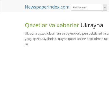
NewspaperIndex.com
Azərbaycan
Qəzetlər və xəbərlər
Ukrayna
Ukrayna qəzet: ukrainian və beynəlxalq perspektivləri ilə 
yaxşı qəzet. Siyahıda Ukrayna qəzet online daxil olmaq üçün
ru