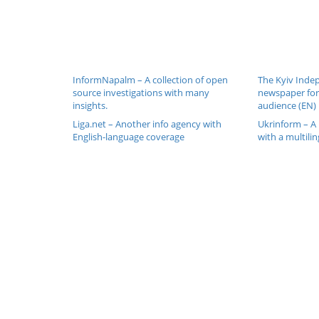
InformNapalm – A collection of open
The Kyiv Inde
source investigations with many
newspaper for
insights.
audience (EN)
Liga.net – Another info agency with
Ukrinform – A 
English-language coverage
with a multilin