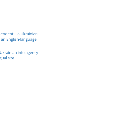
pendent – a Ukrainian
 an English-language
Ukrainian info agency
gual site