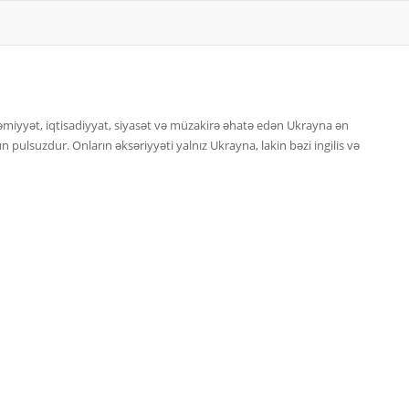
cəmiyyət, iqtisadiyyat, siyasət və müzakirə əhatə edən Ukrayna ən
 pulsuzdur. Onların əksəriyyəti yalnız Ukrayna, lakin bəzi ingilis və