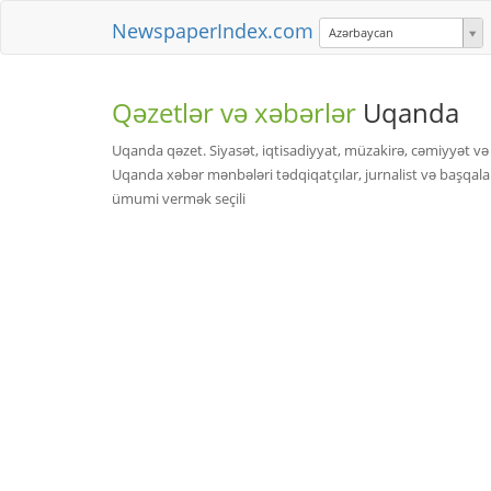
NewspaperIndex.com
Azərbaycan
Qəzetlər və xəbərlər
Uqanda
Uqanda qəzet. Siyasət, iqtisadiyyat, müzakirə, cəmiyyət v
Uqanda xəbər mənbələri tədqiqatçılar, jurnalist və baş
ümumi vermək seçili