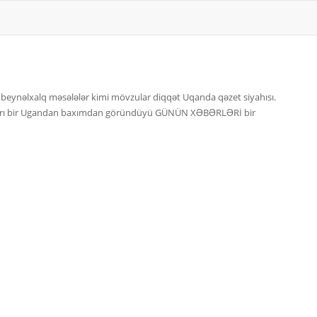
ə beynəlxalq məsələlər kimi mövzular diqqət Uqanda qəzet siyahısı.
qaları bir Ugandan baxımdan göründüyü GÜNÜN XƏBƏRLƏRİ bir