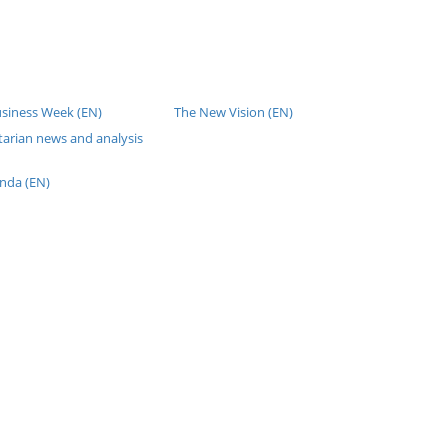
usiness Week (EN)
The New Vision (EN)
tarian news and analysis
nda (EN)