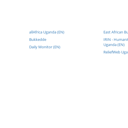
allAfrica Uganda (EN)
East African B
Bukkedde
IRIN - Humani
Uganda (EN)
Daily Monitor (EN)
ReliefWeb Uga