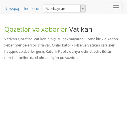
Toggle
NewspaperIndex.com
Azərbaycan
naviga
Qəzetlər və xəbərlər
Vatikan
Vatikan Qəzetlər. Vatikanın ölçüsü baxmayaraq, Roma kiçik ölkədən
xəbər mənbələri bir sıra var. Onlar katolik kilsə və Vatikan cari işlər
haqqında xəbərlər geniş Katolik Public dünya xidmət edir. Bütün
qəzetlər online daxil olmaq üçün pulsuzdur.