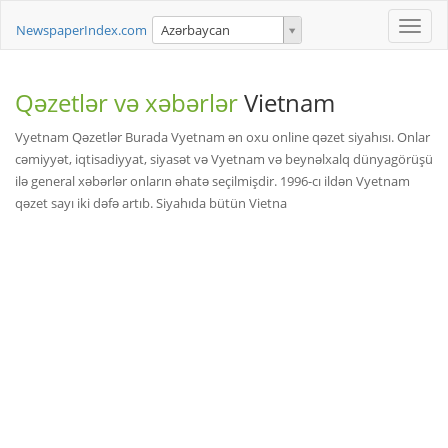
Toggle
NewspaperIndex.com
Azərbaycan
naviga
Qəzetlər və xəbərlər
Vietnam
Vyetnam Qəzetlər Burada Vyetnam ən oxu online qəzet siyahısı. Onlar
cəmiyyət, iqtisadiyyat, siyasət və Vyetnam və beynəlxalq dünyagörüşü
ilə general xəbərlər onların əhatə seçilmişdir. 1996-cı ildən Vyetnam
qəzet sayı iki dəfə artıb. Siyahıda bütün Vietna