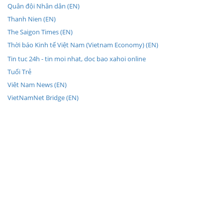
Quân đội Nhân dân (EN)
Thanh Nien (EN)
The Saigon Times (EN)
Thời báo Kinh tế Việt Nam (Vietnam Economy) (EN)
Tin tuc 24h - tin moi nhat, doc bao xahoi online
Tuổi Trẻ
Viêt Nam News (EN)
VietNamNet Bridge (EN)