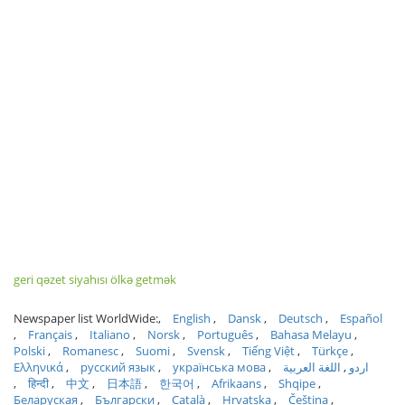
geri qəzet siyahısı ölkə getmək
Newspaper list WorldWide:
English
Dansk
Deutsch
Español
Français
Italiano
Norsk
Português
Bahasa Melayu
Polski
Romanesc
Suomi
Svensk
Tiếng Việt
Türkçe
Ελληνικά
русский язык
українська мова
اللغة العربية
اردو
हिन्दी
中文
日本語
한국어
Afrikaans
Shqipe
Беларуская
Български
Català
Hrvatska
Čeština