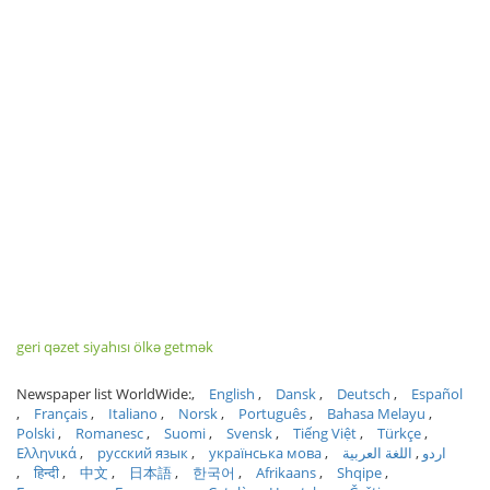
geri qəzet siyahısı ölkə getmək
Newspaper list WorldWide:
English
Dansk
Deutsch
Español
Français
Italiano
Norsk
Português
Bahasa Melayu
Polski
Romanesc
Suomi
Svensk
Tiếng Việt
Türkçe
Ελληνικά
русский язык
українська мова
اللغة العربية
اردو
हिन्दी
中文
日本語
한국어
Afrikaans
Shqipe