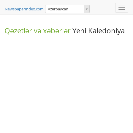
Toggle
NewspaperIndex.com
Azərbaycan
naviga
Qəzetlər və xəbərlər
Yeni Kaledoniya