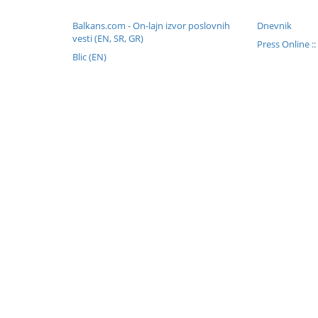
Balkans.com - On-lajn izvor poslovnih
Dnevnik
vesti (EN, SR, GR)
Press Online :
Blic (EN)