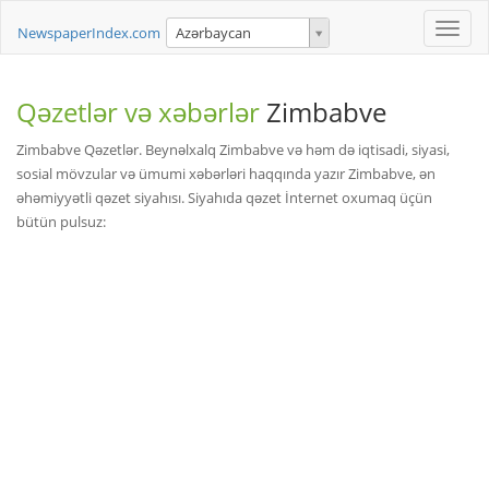
Toggle
NewspaperIndex.com
Azərbaycan
naviga
Qəzetlər və xəbərlər
Zimbabve
Zimbabve Qəzetlər. Beynəlxalq Zimbabve və həm də iqtisadi, siyasi,
sosial mövzular və ümumi xəbərləri haqqında yazır Zimbabve, ən
əhəmiyyətli qəzet siyahısı. Siyahıda qəzet İnternet oxumaq üçün
bütün pulsuz: