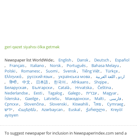
geri qəzet siyahısı ölkə getmək
Newspaper list WorldWide:
English
Dansk
Deutsch
Español
Français
Italiano
Norsk
Português
Bahasa Melayu
Polski
Romanesc
Suomi
Svensk
Tiếng Việt
Türkçe
Ελληνικά
русский язык
українська мова
اللغة العربية
اردو
हिन्दी
中文
日本語
한국어
Afrikaans
Shqipe
Беларуская
Български
Català
Hrvatska
Čeština
Nederlandse
Eesti
Tagalog
Galego
עברית
Magyar
Íslenska
Gaeilge
Latviešu
Македонски
Malti
فارسی
Српски
Slovenčina
Slovenski
Kiswahili
ไทย
Cymraeg
ייִדיש
Հայերեն
Azərbaycan
Euskal
ქართული
Kreyòl
ayisyen
To suggest newspaper for inclusion in NewspaperIndex.com send a