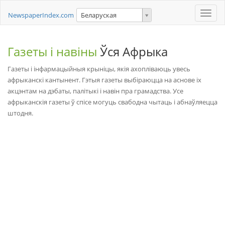
Toggle
NewspaperIndex.com
Беларуская
naviga
Газеты і навіны
Ўся Афрыка
Газеты і інфармацыйныя крыніцы, якія ахопліваюць увесь
афрыканскі кантынент. Гэтыя газеты выбіраюцца на аснове іх
акцэнтам на дэбаты, палітыкі і навін пра грамадства. Усе
афрыканскія газеты ў спісе могуць свабодна чытаць і абнаўляецца
штодня.