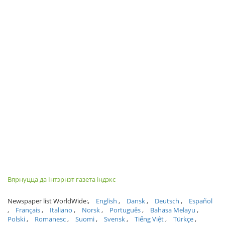
Вярнуцца да Інтэрнэт газета індэкс
Newspaper list WorldWide:
English
Dansk
Deutsch
Español
Français
Italiano
Norsk
Português
Bahasa Melayu
Polski
Romanesc
Suomi
Svensk
Tiếng Việt
Türkçe