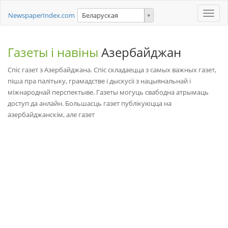
Toggle
NewspaperIndex.com
Беларуская
naviga
Газеты і навіны
Азербайджан
Спіс газет з Азербайджана. Спіс складаецца з самых важных газет,
піша пра палітыку, грамадстве і дыскусіі з нацыянальнай і
міжнароднай перспектыве. Газеты могуць свабодна атрымаць
доступ да анлайн. Большасць газет публікуюцца на
азербайджанскім, але газет