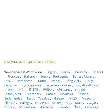
Вярнуцца да Інтэрнэт газета індэкс
Newspaper list WorldWide:
English
Dansk
Deutsch
Español
Français
Italiano
Norsk
Português
Bahasa Melayu
Polski
Romanesc
Suomi
Svensk
Tiếng Việt
Türkçe
Ελληνικά
русский язык
українська мова
اللغة العربية
اردو
हिन्दी
中文
日本語
한국어
Afrikaans
Shqipe
Беларуская
Български
Català
Hrvatska
Čeština
Nederlandse
Eesti
Tagalog
Galego
עברית
Magyar
Íslenska
Gaeilge
Latviešu
Македонски
Malti
فارسی
Српски
Slovenčina
Slovenski
Kiswahili
ไทย
Cymraeg