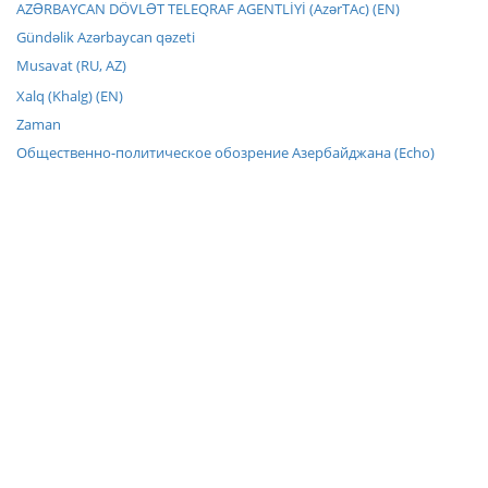
AZƏRBAYCAN DÖVLƏT TELEQRAF AGENTLİYİ (AzərTAc) (EN)
Gündəlik Azərbaycan qəzeti
Musavat (RU, AZ)
Xalq (Khalg) (EN)
Zaman
Общественно-политическое обозрение Азербайджана (Echo)