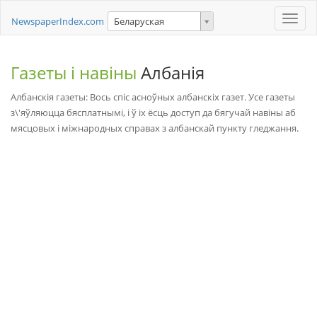
Toggle
NewspaperIndex.com
Беларуская
naviga
Газеты і навіны
Албанія
Албанскія газеты: Вось спіс асноўных албанскіх газет. Усе газеты
з\'яўляюцца бясплатнымі, і ў іх ёсць доступ да бягучай навіны аб
мясцовых і міжнародных справах з албанскай пункту гледжання.