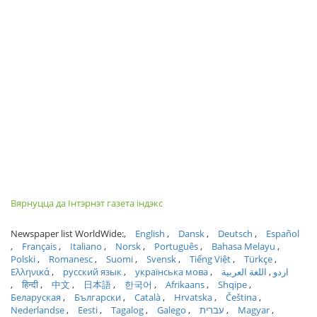
Вярнуцца да Інтэрнэт газета індэкс
Newspaper list WorldWide:
English
Dansk
Deutsch
Español
Français
Italiano
Norsk
Português
Bahasa Melayu
Polski
Romanesc
Suomi
Svensk
Tiếng Việt
Türkçe
Ελληνικά
русский язык
українська мова
اللغة العربية
اردو
हिन्दी
中文
日本語
한국어
Afrikaans
Shqipe
Беларуская
Български
Català
Hrvatska
Čeština
Nederlandse
Eesti
Tagalog
Galego
עברית
Magyar