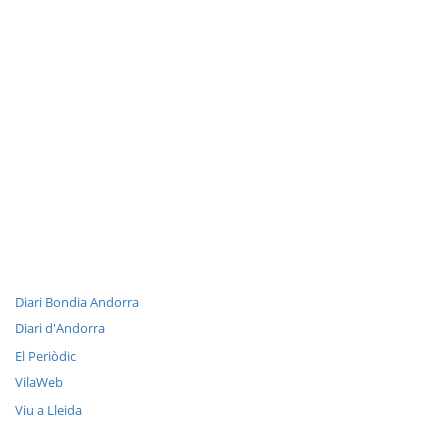
Diari Bondia Andorra
Diari d'Andorra
El Periòdic
VilaWeb
Viu a Lleida