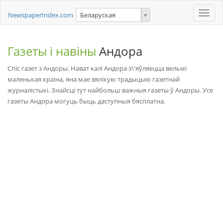
Toggle
NewspaperIndex.com
Беларуская
naviga
Газеты і навіны
Андора
Спіс газет з Андоры. Нават калі Андора з\'яўляецца вельмі
маленькая краіна, яна мае вялікую традыцыю газетнай
журналістыкі. Знайсці тут найбольш важныя газеты ў Андоры. Усе
газеты Андора могуць быць даступныя бясплатна.