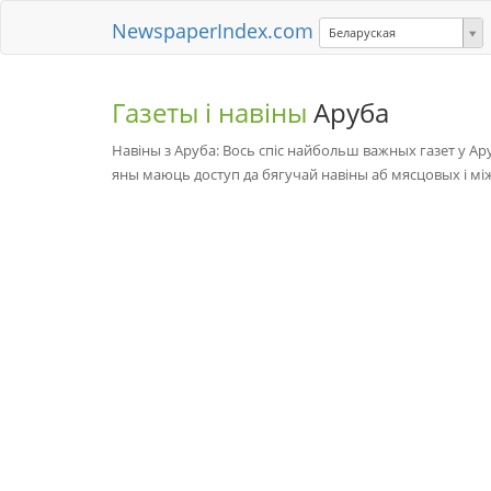
NewspaperIndex.com
Беларуская
Газеты і навіны
Аруба
Навіны з Аруба: Вось спіс найбольш важных газет у А
яны маюць доступ да бягучай навіны аб мясцовых і м