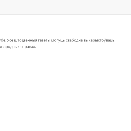
рубе. Усе штодзённыя газеты могуць свабодна выкарыстоўваць, і
іжнародных справах.