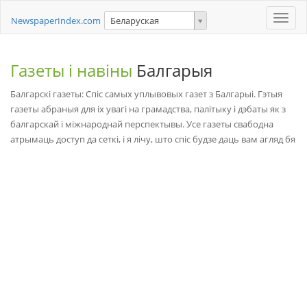
Toggle
NewspaperIndex.com
Беларуская
naviga
Газеты і навіны
Балгарыя
Балгарскі газеты: Спіс самых уплывовых газет з Балгарыі. Гэтыя
газеты абраныя для іх увагі на грамадства, палітыку і дэбаты як з
балгарскай і міжнароднай перспектывы. Усе газеты свабодна
атрымаць доступ да сеткі, і я лічу, што спіс будзе даць вам агляд бя