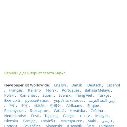
Вярнуцца да Інтэрнэт газета індэкс
Newspaper list WorldWide:
English
Dansk
Deutsch
Español
Français
Italiano
Norsk
Português
Bahasa Melayu
Polski
Romanesc
Suomi
Svensk
Tiếng Việt
Türkçe
Ελληνικά
русский язык
українська мова
اللغة العربية
اردو
हिन्दी
中文
日本語
한국어
Afrikaans
Shqipe
Беларуская
Български
Català
Hrvatska
Čeština
Nederlandse
Eesti
Tagalog
Galego
עברית
Magyar
Íslenska
Gaeilge
Latviešu
Македонски
Malti
فارسی
Српски
Slovenčina
Slovenski
Kiswahili
ไทย
Cymraeg