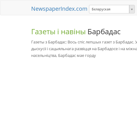
NewspaperIndex.com
Беларуская
Газеты і навіны
Барбадас
Газеты з Барбадас: Вось спіс лепшых газет з Барбадас. У
дыскусіі і сацыяльнага развіцця на Барбадосе і на мі
насельніцтва, Барбадас мае горду