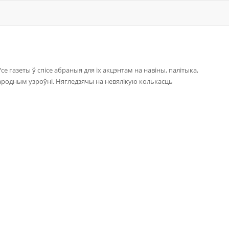
се газеты ў спісе абраныя для іх акцэнтам на навіны, палітыка,
жнародным узроўні. Нягледзячы на невялікую колькасць