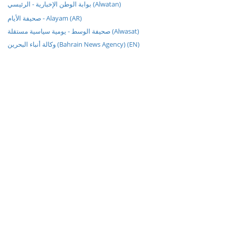
بوابة الوطن الإخبارية - الرئيسي (Alwatan)
صحيفة الأيام - Alayam (AR)
صحيفة الوسط - يومية سياسية مستقلة (Alwasat)
وكالة أنباء البحرين (Bahrain News Agency) (EN)