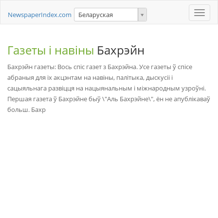
Toggle
NewspaperIndex.com
Беларуская
naviga
Газеты і навіны
Бахрэйн
Бахрэйн газеты: Вось спіс газет з Бахрэйна. Усе газеты ў спісе
абраныя для іх акцэнтам на навіны, палітыка, дыскусіі і
сацыяльнага развіцця на нацыянальным і міжнародным узроўні.
Першая газета ў Бахрэйне быў \"Аль Бахрэйне\", ён не апублікаваў
больш. Бахр