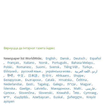
Вярнуцца да Інтэрнэт газета індэкс
Newspaper list WorldWide:
English
Dansk
Deutsch
Español
Français
Italiano
Norsk
Português
Bahasa Melayu
Polski
Romanesc
Suomi
Svensk
Tiếng Việt
Türkçe
Ελληνικά
русский язык
українська мова
اللغة العربية
اردو
हिन्दी
中文
日本語
한국어
Afrikaans
Shqipe
Беларуская
Български
Català
Hrvatska
Čeština
Nederlandse
Eesti
Tagalog
Galego
עברית
Magyar
Íslenska
Gaeilge
Latviešu
Македонски
Malti
فارسی
Српски
Slovenčina
Slovenski
Kiswahili
ไทย
Cymraeg
ייִדיש
Հայերեն
Azərbaycan
Euskal
ქართული
Kreyòl
ayisyen