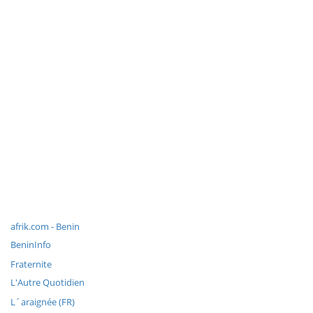
afrik.com - Benin
BeninInfo
Fraternite
L'Autre Quotidien
L´araignée (FR)