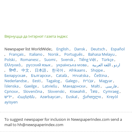
Вярнуцца да Інтэрнэт газета індэкс
Newspaper list WorldWide:
English
Dansk
Deutsch
Español
Français
Italiano
Norsk
Português
Bahasa Melayu
Polski
Romanesc
Suomi
Svensk
Tiếng Việt
Türkçe
Ελληνικά
русский язык
українська мова
اللغة العربية
اردو
हिन्दी
中文
日本語
한국어
Afrikaans
Shqipe
Беларуская
Български
Català
Hrvatska
Čeština
Nederlandse
Eesti
Tagalog
Galego
עברית
Magyar
Íslenska
Gaeilge
Latviešu
Македонски
Malti
فارسی
Српски
Slovenčina
Slovenski
Kiswahili
ไทย
Cymraeg
ייִדיש
Հայերեն
Azərbaycan
Euskal
ქართული
Kreyòl
ayisyen
To suggest newspaper for inclusion in NewspaperIndex.com send a
mail to hh@newspaperindex.com