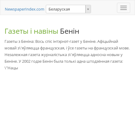
Toggle
NewspaperIndex.com
Беларуская
naviga
Газеты і навіны
Бенін
Газеты з Беніна: Вось спіс інтэрнэт-газет у Беніне. Афіцыйнай
мовай з\'яўляецца французская, і ўсе газеты на французскай мове.
Незалежная газета журналістыка з\'яўляецца адносна новым у
Беніне. У 2002 годзе Бенін была толькі адна штодзённая газета:
\"Нацы