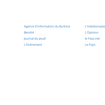
Agence d'Information du Burkina
L'Hebdomadai
Bendré
L'Opinion
Journal du Jeudi
le Faso.net
L'Evénement
Le Pays