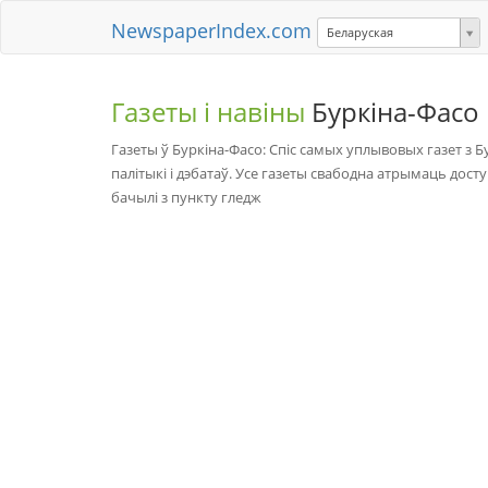
NewspaperIndex.com
Беларуская
Газеты і навіны
Буркіна-Фасо
Газеты ў Буркіна-Фасо: Спіс самых уплывовых газет з Бу
палітыкі і дэбатаў. Усе газеты свабодна атрымаць доступ 
бачылі з пункту гледж