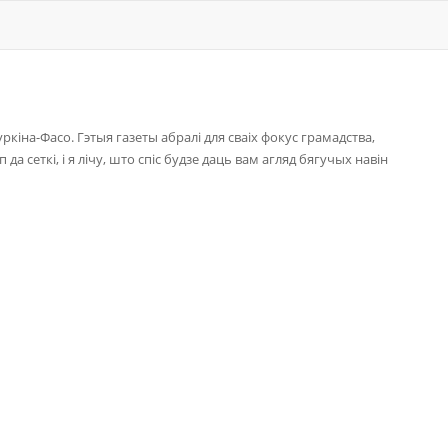
ркіна-Фасо. Гэтыя газеты абралі для сваіх фокус грамадства,
да сеткі, і я лічу, што спіс будзе даць вам агляд бягучых навін