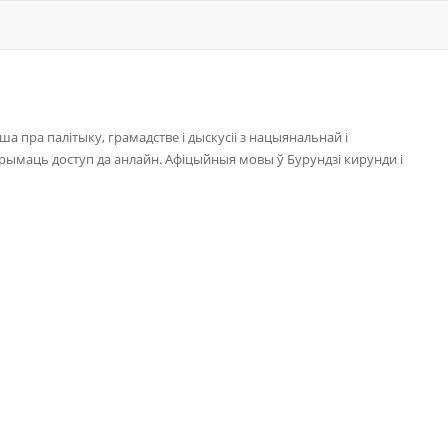
ша пра палітыку, грамадстве і дыскусіі з нацыянальнай і
рымаць доступ да анлайн. Афіцыйныя мовы ў Бурундзі кирунди і