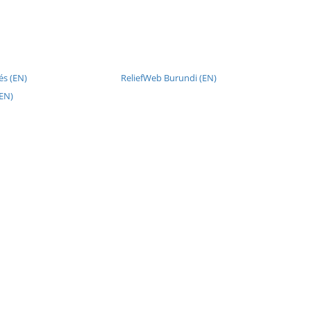
és (EN)
ReliefWeb Burundi (EN)
(EN)