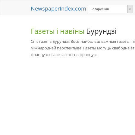
NewspaperIndex.com
Беларуская
Газеты і навіны
Бурундзі
Спіс газет з Бурундзі: Вось найбольш важныя газеты, пі
міжнароднай перспектыве. Газеты могуць свабодна ат
французскі, але газеты на французс