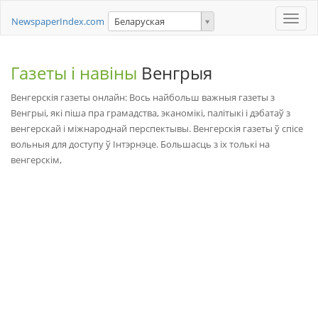
Toggle
NewspaperIndex.com
Беларуская
naviga
Газеты і навіны
Венгрыя
Венгерскія газеты онлайн: Вось найбольш важныя газеты з
Венгрыі, які піша пра грамадства, эканомікі, палітыкі і дэбатаў з
венгерскай і міжнароднай перспектывы. Венгерскія газеты ў спісе
вольныя для доступу ў Інтэрнэце. Большасць з іх толькі на
венгерскім,