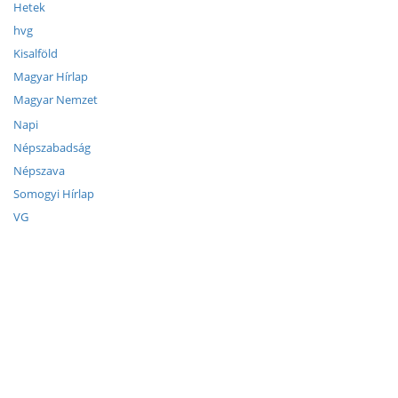
Hetek
hvg
Kisalföld
Magyar Hírlap
Magyar Nemzet
Napi
Népszabadság
Népszava
Somogyi Hírlap
VG