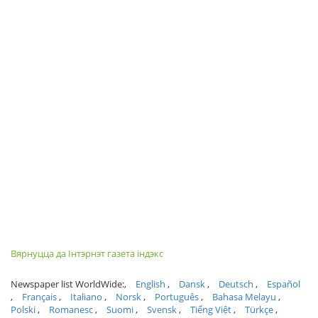
Вярнуцца да Інтэрнэт газета індэкс
Newspaper list WorldWide:
English
Dansk
Deutsch
Español
Français
Italiano
Norsk
Português
Bahasa Melayu
Polski
Romanesc
Suomi
Svensk
Tiếng Việt
Türkçe