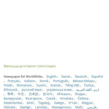
Вярнуцца да Інтэрнэт газета індэкс
Newspaper list WorldWide:
English
Dansk
Deutsch
Español
Français
Italiano
Norsk
Português
Bahasa Melayu
Polski
Romanesc
Suomi
Svensk
Tiếng Việt
Türkçe
Ελληνικά
русский язык
українська мова
اللغة العربية
اردو
हिन्दी
中文
日本語
한국어
Afrikaans
Shqipe
Беларуская
Български
Català
Hrvatska
Čeština
Nederlandse
Eesti
Tagalog
Galego
עברית
Magyar
Íslenska
Gaeilge
Latviešu
Македонски
Malti
فارسی