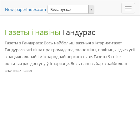
Toggle
NewspaperIndex.com
Беларуская
naviga
Газеты і навіны
Гандурас
Газеты з Гандураса: Вось найбольш важныя з інтэрнэт-газет
Гандураса, які піша пра грамадства, эканоміцы, палітыцы і дыскусіі
з нацыянальнай і міжнароднай перспектыве. Газеты ў спісе
вольныя для доступу ў Інтэрнэце. Вось наш выбар з найбольш
значных газет