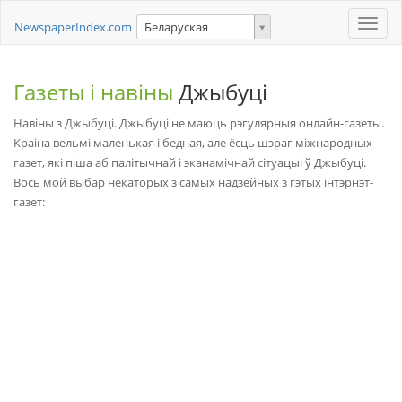
Toggle
NewspaperIndex.com
Беларуская
naviga
Газеты і навіны
Джыбуці
Навіны з Джыбуці. Джыбуці не маюць рэгулярныя онлайн-газеты.
Краіна вельмі маленькая і бедная, але ёсць шэраг міжнародных
газет, які піша аб палітычнай і эканамічнай сітуацыі ў Джыбуці.
Вось мой выбар некаторых з самых надзейных з гэтых інтэрнэт-
газет: