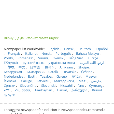
Вярнуцца да Інтэрнэт газета індэкс
Newspaper list WorldWide:
English
Dansk
Deutsch
Español
Français
Italiano
Norsk
Português
Bahasa Melayu
Polski
Romanesc
Suomi
Svensk
Tiếng Việt
Türkçe
Ελληνικά
русский язык
українська мова
اللغة العربية
اردو
हिन्दी
中文
日本語
한국어
Afrikaans
Shqipe
Беларуская
Български
Català
Hrvatska
Čeština
Nederlandse
Eesti
Tagalog
Galego
עברית
Magyar
Íslenska
Gaeilge
Latviešu
Македонски
Malti
فارسی
Српски
Slovenčina
Slovenski
Kiswahili
ไทย
Cymraeg
ייִדיש
Հայերեն
Azərbaycan
Euskal
ქართული
Kreyòl
ayisyen
To suggest newspaper for inclusion in NewspaperIndex.com send a