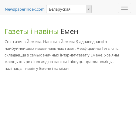
Toggle
NewspaperIndex.com
Беларуская
naviga
Газеты і навіны
Емен
Спіс газет з Йемена. Навіны з Йемена ў адпаведнасці з
найбуйнейшых нацыянальных газет. Неафіцыйны Гэты спіс
складаецца з самых значных інтэрнэт-газет у Емене. Усе яны
маюць шырокі погляд на навіны і пішуць пра эканоміцы,
палітыцы і навін у Емене і на міжн