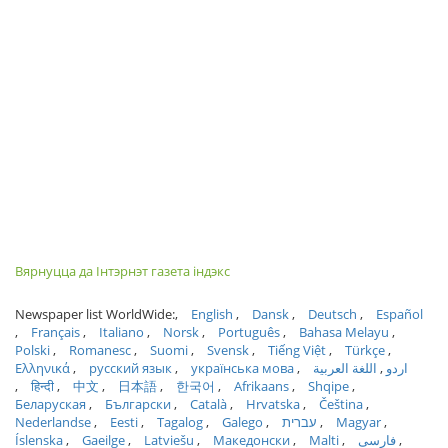
Вярнуцца да Інтэрнэт газета індэкс
Newspaper list WorldWide:
English
Dansk
Deutsch
Español
Français
Italiano
Norsk
Português
Bahasa Melayu
Polski
Romanesc
Suomi
Svensk
Tiếng Việt
Türkçe
Ελληνικά
русский язык
українська мова
اللغة العربية
اردو
हिन्दी
中文
日本語
한국어
Afrikaans
Shqipe
Беларуская
Български
Català
Hrvatska
Čeština
Nederlandse
Eesti
Tagalog
Galego
עברית
Magyar
Íslenska
Gaeilge
Latviešu
Македонски
Malti
فارسی