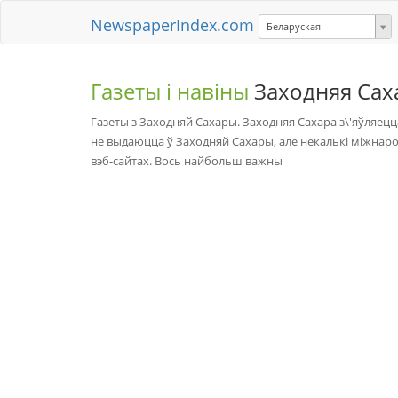
NewspaperIndex.com
Беларуская
Газеты і навіны
Заходняя Сах
Газеты з Заходняй Сахары. Заходняя Сахара з\'яўляецц
не выдаюцца ў Заходняй Сахары, але некалькі міжнаро
вэб-сайтах. Вось найбольш важны