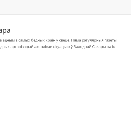
ара
а адным з самых бедных краін у свеце. Няма рэгулярныя газеты
дных арганізацый ахоплівае сітуацыю ў Заходняй Сахары на іх