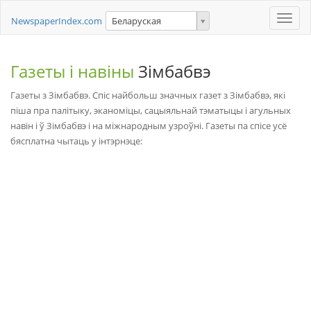
Toggle
NewspaperIndex.com
Беларуская
naviga
Газеты і навіны
Зімбабвэ
Газеты з Зімбабвэ. Спіс найбольш значных газет з Зімбабвэ, які
піша пра палітыку, эканоміцы, сацыяльнай тэматыцы і агульных
навін і ў Зімбабвэ і на міжнародным узроўні. Газеты па спісе усё
бясплатна чытаць у інтэрнэце: