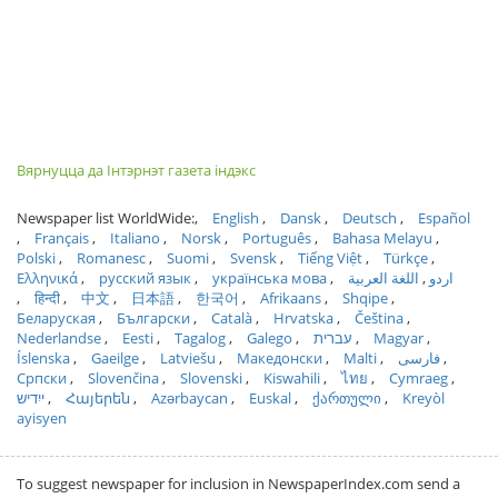
Вярнуцца да Інтэрнэт газета індэкс
Newspaper list WorldWide:
English
Dansk
Deutsch
Español
Français
Italiano
Norsk
Português
Bahasa Melayu
Polski
Romanesc
Suomi
Svensk
Tiếng Việt
Türkçe
Ελληνικά
русский язык
українська мова
اللغة العربية
اردو
हिन्दी
中文
日本語
한국어
Afrikaans
Shqipe
Беларуская
Български
Català
Hrvatska
Čeština
Nederlandse
Eesti
Tagalog
Galego
עברית
Magyar
Íslenska
Gaeilge
Latviešu
Македонски
Malti
فارسی
Српски
Slovenčina
Slovenski
Kiswahili
ไทย
Cymraeg
ייִדיש
Հայերեն
Azərbaycan
Euskal
ქართული
Kreyòl
ayisyen
To suggest newspaper for inclusion in NewspaperIndex.com send a