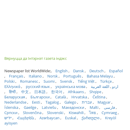
Вярнуцца да Інтэрнэт газета індэкс
Newspaper list WorldWide:
English
Dansk
Deutsch
Español
Français
Italiano
Norsk
Português
Bahasa Melayu
Polski
Romanesc
Suomi
Svensk
Tiếng Việt
Türkçe
Ελληνικά
русский язык
українська мова
اللغة العربية
اردو
हिन्दी
中文
日本語
한국어
Afrikaans
Shqipe
Беларуская
Български
Català
Hrvatska
Čeština
Nederlandse
Eesti
Tagalog
Galego
עברית
Magyar
Íslenska
Gaeilge
Latviešu
Македонски
Malti
فارسی
Српски
Slovenčina
Slovenski
Kiswahili
ไทย
Cymraeg
ייִדיש
Հայերեն
Azərbaycan
Euskal
ქართული
Kreyòl
ayisyen