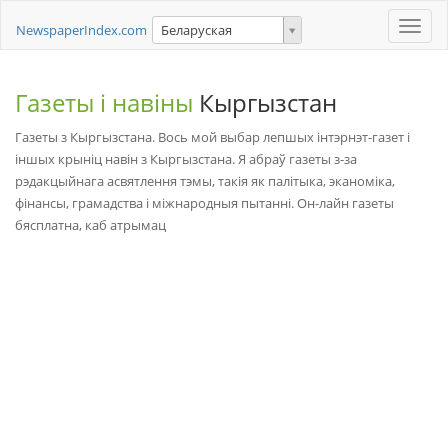
Toggle
NewspaperIndex.com
Беларуская
naviga
Газеты і навіны
Кыргызстан
Газеты з Кыргызстана. Вось мой выбар лепшых інтэрнэт-газет і
іншых крыніц навін з Кыргызстана. Я абраў газеты з-за
рэдакцыйнага асвятлення тэмы, такія як палітыка, эканоміка,
фінансы, грамадства і міжнародныя пытанні. Он-лайн газеты
бясплатна, каб атрымац