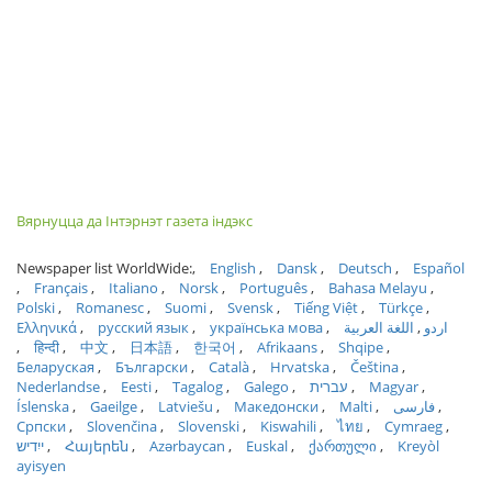
Вярнуцца да Інтэрнэт газета індэкс
Newspaper list WorldWide:
English
Dansk
Deutsch
Español
Français
Italiano
Norsk
Português
Bahasa Melayu
Polski
Romanesc
Suomi
Svensk
Tiếng Việt
Türkçe
Ελληνικά
русский язык
українська мова
اللغة العربية
اردو
हिन्दी
中文
日本語
한국어
Afrikaans
Shqipe
Беларуская
Български
Català
Hrvatska
Čeština
Nederlandse
Eesti
Tagalog
Galego
עברית
Magyar
Íslenska
Gaeilge
Latviešu
Македонски
Malti
فارسی
Српски
Slovenčina
Slovenski
Kiswahili
ไทย
Cymraeg
ייִדיש
Հայերեն
Azərbaycan
Euskal
ქართული
Kreyòl
ayisyen