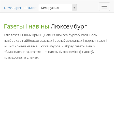
Toggle
NewspaperIndex.com
Беларуская
naviga
Газеты і навіны
Люксембург
Спіс газет і іншых крыніц навін з Люксембурга ў Расіі. Вось
падборка з найбольш важных і распаўсюджаных інтэрнэт-газет і
іншых крыніц навін з Люксембурга. Я абраў газеты з-за іх
збалансаванага асвятлення палітыкі, эканомікі, фінансаў,
грамадства, агульных