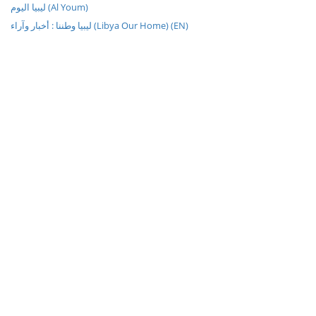
ليبيا اليوم (Al Youm)
ليبيا وطننا : أخبار وآراء (Libya Our Home) (EN)