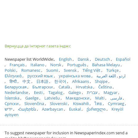
Вярнуцца да Інтэрнэт газета індэкс
Newspaper list WorldWide:
English
Dansk
Deutsch
Español
Français
Italiano
Norsk
Português
Bahasa Melayu
Polski
Romanesc
Suomi
Svensk
Tiếng Việt
Türkçe
Ελληνικά
русский язык
українська мова
اللغة العربية
اردو
हिन्दी
中文
日本語
한국어
Afrikaans
Shqipe
Беларуская
Български
Català
Hrvatska
Čeština
Nederlandse
Eesti
Tagalog
Galego
עברית
Magyar
Íslenska
Gaeilge
Latviešu
Македонски
Malti
فارسی
Српски
Slovenčina
Slovenski
Kiswahili
ไทย
Cymraeg
ייִדיש
Հայերեն
Azərbaycan
Euskal
ქართული
Kreyòl
ayisyen
To suggest newspaper for inclusion in NewspaperIndex.com send a