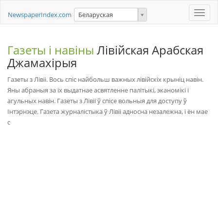
Toggle
NewspaperIndex.com
Беларуская
naviga
Газеты і навіны
Лівійская Арабская
Джамахірыя
Газеты з Лівіі. Вось спіс найбольш важных лівійскіх крыніц навін.
Яны абраныя за іх выдатнае асвятленне палітыкі, эканомікі і
агульных навін. Газеты з Лівіі ў спісе вольныя для доступу ў
Інтэрнэце. Газета журналістыка ў Лівіі адносна незалежна, і ён мае
с