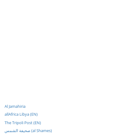
Al Jamahiria
allAfrica Libya (EN)
The Tripoli Post (EN)
صحيفة الشمس (al Shames)