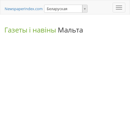
Toggle
NewspaperIndex.com
Беларуская
naviga
Газеты і навіны
Мальта