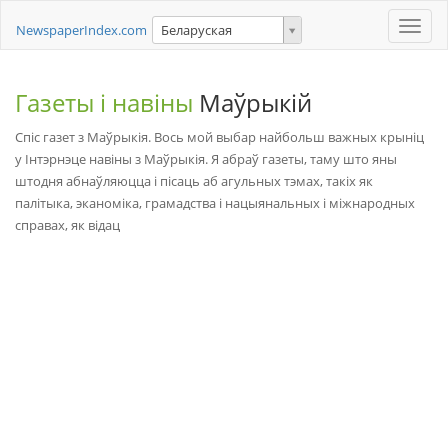
Toggle
NewspaperIndex.com
Беларуская
naviga
Газеты і навіны
Маўрыкій
Спіс газет з Маўрыкія. Вось мой выбар найбольш важных крыніц
у Інтэрнэце навіны з Маўрыкія. Я абраў газеты, таму што яны
штодня абнаўляюцца і пісаць аб агульных тэмах, такіх як
палітыка, эканоміка, грамадства і нацыянальных і міжнародных
справах, як відац