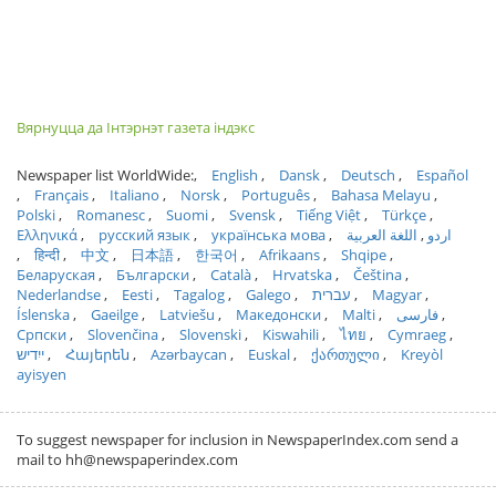
Вярнуцца да Інтэрнэт газета індэкс
Newspaper list WorldWide:
English
Dansk
Deutsch
Español
Français
Italiano
Norsk
Português
Bahasa Melayu
Polski
Romanesc
Suomi
Svensk
Tiếng Việt
Türkçe
Ελληνικά
русский язык
українська мова
اللغة العربية
اردو
हिन्दी
中文
日本語
한국어
Afrikaans
Shqipe
Беларуская
Български
Català
Hrvatska
Čeština
Nederlandse
Eesti
Tagalog
Galego
עברית
Magyar
Íslenska
Gaeilge
Latviešu
Македонски
Malti
فارسی
Српски
Slovenčina
Slovenski
Kiswahili
ไทย
Cymraeg
ייִדיש
Հայերեն
Azərbaycan
Euskal
ქართული
Kreyòl
ayisyen
To suggest newspaper for inclusion in NewspaperIndex.com send a
mail to hh@newspaperindex.com