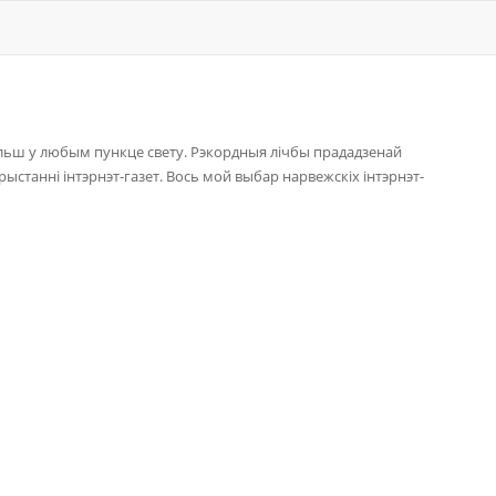
больш у любым пункце свету. Рэкордныя лічбы прададзенай
ыстанні інтэрнэт-газет. Вось мой выбар нарвежскіх інтэрнэт-