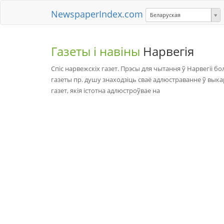
NewspaperIndex.com
Беларуская
Газеты і навіны
Нарвегія
Спіс нарвежскіх газет. Прэсы для чытання ў Нарвегіі 
газеты пр. душу знаходзіць сваё адлюстраванне ў выкар
газет, якія істотна адлюстроўвае на