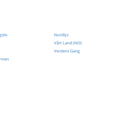
sliv
Nordlys
Vårt Land (NO)
Verdens Gang
ennen