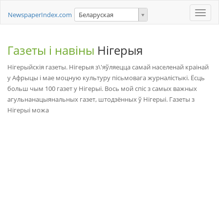
Toggle
NewspaperIndex.com
Беларуская
naviga
Газеты і навіны
Нігерыя
Нігерыйскія газеты. Нігерыя з\'яўляецца самай населенай краінай
у Афрыцы і мае моцную культуру пісьмовага журналістыкі. Ёсць
больш чым 100 газет у Нігерыі. Вось мой спіс з самых важных
агульнанацыянальных газет, штодзённых ў Нігерыі. Газеты з
Нігерыі можа